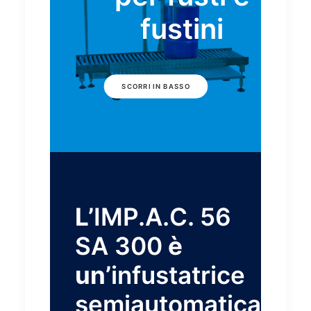
fustini
SCORRI IN BASSO
L’
IMP.A.C. 56
SA 300
è
un’
infustatrice
semiautomatica