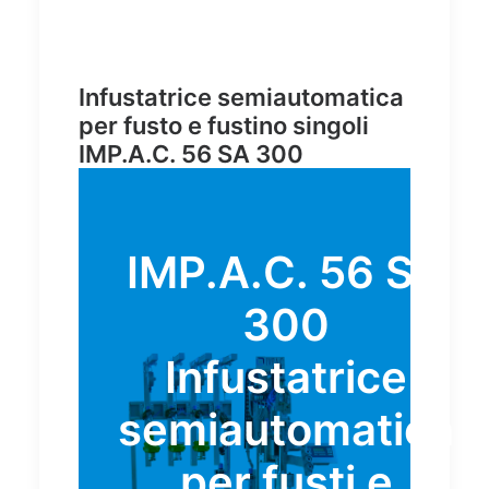
Infustatrice semiautomatica
per fusto e fustino singoli
IMP.A.C. 56 SA 300
IMP.A.C. 56 SA
300
Infustatrice
semiautomatica
per fusti e