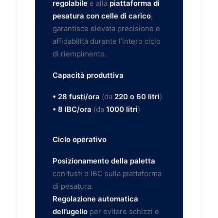
regolabile
e alla
piattaforma di
pesatura con celle di carico
,
garantisce elevata precisione e
affidabilità durante l’intero ciclo
di riempimento.
Capacità produttiva
• 28 fusti/ora
(da
220 o 60 litri
)
• 8 IBC/ora
(da
1000 litri
)
Ciclo operativo
Posizionamento della paletta
con fusti o IBC sulla piattaforma
di pesatura.
Regolazione automatica
dell’ugello
per evitare schizzi e