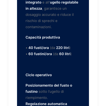
integrato
e all’
ugello regolabile
in altezza
, garantisce un
dosaggio accurato e riduce il
rischio di sprechi e
contaminazioni.
Capacità produttiva
•
40 fusti/ora
(da
220 litri
)
•
60 fustini/ora
(da
60 litri
)
Ciclo operativo
Posizionamento del fusto o
fustino
sotto l’ugello di
riempimento.
Regolazione automatica