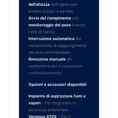
dell’altezza
dell’ugello per
evitare schizzi e perdite.
Avvio del riempimento
con
monitoraggio del peso
tramite
celle di carico.
Interruzione automatica
del
riempimento al raggiungimento
del peso preimpostato.
Rimozione manuale
del
contenitore per il successivo
confezionamento.
Opzioni e accessori disponibili
Impianto di aspirazione fumi e
vapori
– Per migliorare la
sicurezza ambientale.
Versione ATEX
– Per il