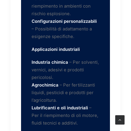
riempimento in ambienti con
rischio esplosione.
Configurazioni personalizzabili
– Possibilità di adattamento a
esigenze specifiche.
Applicazioni industriali
Industria chimica
– Per solventi,
vernici, adesivi e prodotti
pericolosi.
Agrochimica
– Per fertilizzanti
liquidi, pesticidi e prodotti per
l’agricoltura.
Lubrificanti e oli industriali
–
Per il riempimento di oli motore,
fluidi tecnici e additivi.