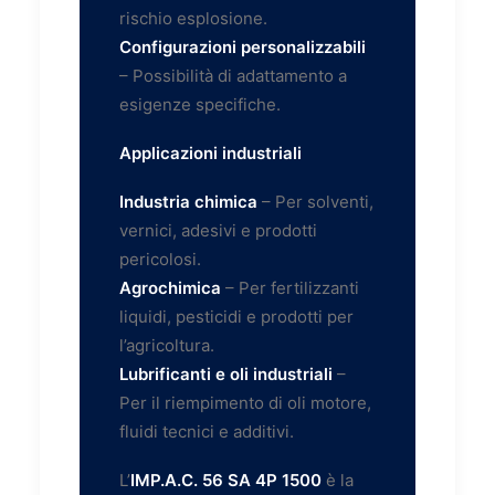
rischio esplosione.
Configurazioni personalizzabili
– Possibilità di adattamento a
esigenze specifiche.
Applicazioni industriali
Industria chimica
– Per solventi,
vernici, adesivi e prodotti
pericolosi.
Agrochimica
– Per fertilizzanti
liquidi, pesticidi e prodotti per
l’agricoltura.
Lubrificanti e oli industriali
–
Per il riempimento di oli motore,
fluidi tecnici e additivi.
L’
IMP.A.C. 56 SA 4P 1500
è la