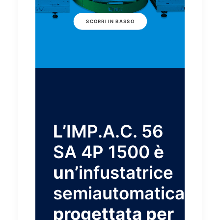
SCORRI IN BASSO
L’
IMP.A.C. 56
SA 4P 1500
è
un’
infustatrice
semiautomatica
progettata per