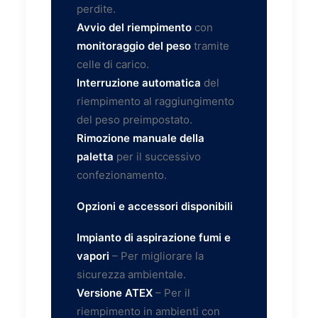
perdite.
Avvio del riempimento
con
monitoraggio del peso
tramite
celle di carico.
Interruzione automatica
del
riempimento al raggiungimento
del peso preimpostato.
Rimozione manuale della
paletta
per il successivo
confezionamento.
Opzioni e accessori disponibili
Impianto di aspirazione fumi e
vapori
– Per migliorare la
sicurezza ambientale.
Versione ATEX
– Per il
riempimento in ambienti con