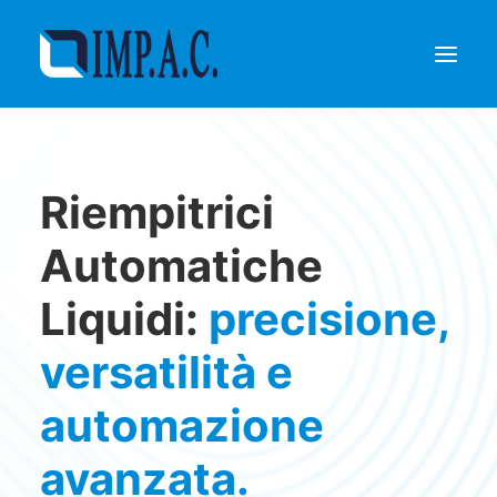
Riempimento
Riempitrici
Confezionamento
Chi siamo
Automatiche
Agenti
Liquidi:
precisione,
Referenze
Contatti
versatilità e
RICHIEDI INFORMAZIONI
automazione
avanzata.