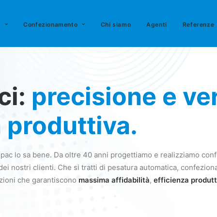
o
Confezionamento
Chi siamo
Agenti
Referenze
ci:
precisione e ver
 produttiva.
ac lo sa bene. Da oltre 40 anni progettiamo e realizziamo conf
i nostri clienti. Che si tratti di pesatura automatica, confezion
uzioni che garantiscono
massima affidabilità
,
efficienza produt