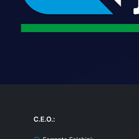
C.E.O.
: