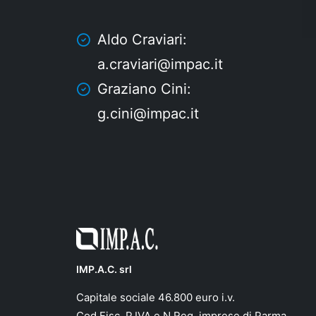
Aldo Craviari:
a.craviari@impac.it
Graziano Cini:
g.cini@impac.it
IMP.A.C. srl
Capitale sociale 46.800 euro i.v.
Cod.Fisc. P.IVA e N.Reg. imprese di Parma