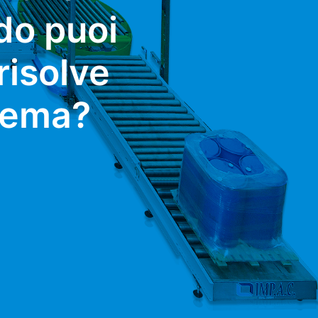
do puoi
risolve
blema?