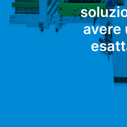
soluzi
avere 
esatt