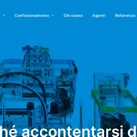
o
Confezionamento
Chi siamo
Agenti
Referenze
hé accontentarsi d