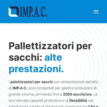
Riempimento
Pallettizzatori per
Confezionamento
Chi siamo
sacchi:
alte
Agenti
prestazioni.
Referenze
Contatti
I
palettizzatori per sacchi
con alimentazione dall’alto
RICHIEDI INFORMAZIONI
di
IMP.A.C.
sono progettati per gestire produzioni di
grande volume, arrivando fino a
2500 sacchi/ora
. La
loro elevata capacità produttiva e la
flessibilità
nel
palettizzare sacchi di dimensioni comprese tra
1 Kg e