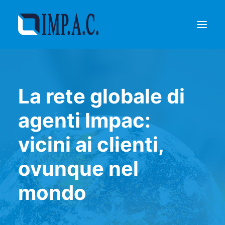
Riempimento
La rete globale di
Confezionamento
Chi siamo
agenti Impac:
Agenti
vicini ai clienti,
Referenze
Contatti
ovunque nel
RICHIEDI INFORMAZIONI
mondo