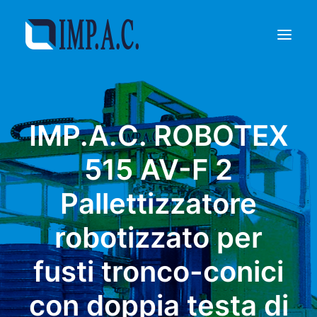
Riempimento
IMP.A.C. ROBOTEX
Confezionamento
Chi siamo
515 AV-F 2
Agenti
Pallettizzatore
Referenze
Contatti
robotizzato per
RICHIEDI INFORMAZIONI
fusti tronco-conici
con doppia testa di