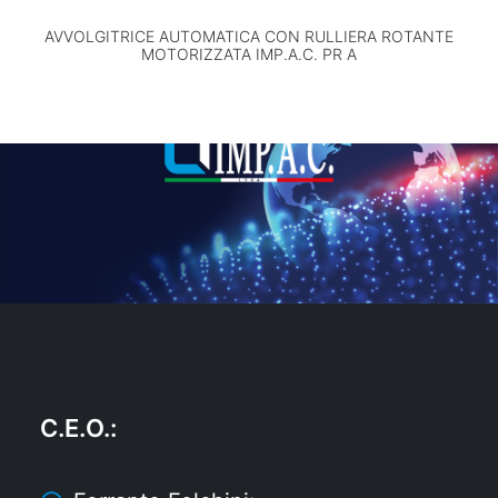
AVVOLGITRICE AUTOMATICA CON RULLIERA ROTANTE
MOTORIZZATA IMP.A.C. PR A
C.E.O.
: