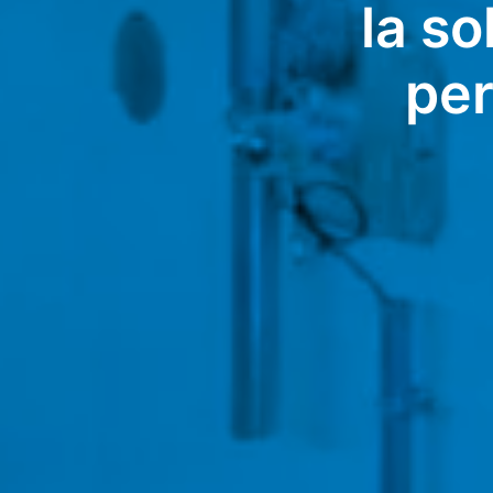
la so
per