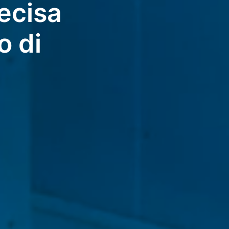
recisa
o di