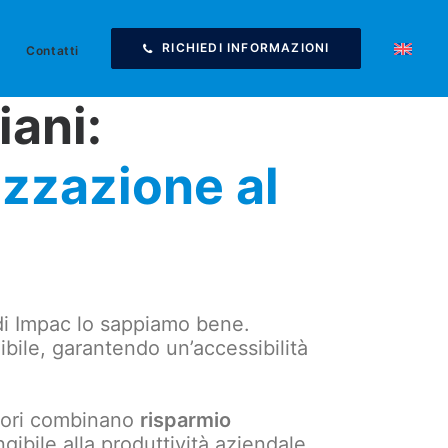
RICHIEDI INFORMAZIONI
Contatti
iani:
izzazione al
 di Impac lo sappiamo bene.
bile, garantendo un’accessibilità
zatori combinano
risparmio
gibile alla produttività aziendale.