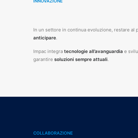
INNOVAZIONE
In un settore in continua evoluzione, restare al
anticipare
.
Impac integra
tecnologie all’avanguardia
e svil
garantire
soluzioni sempre attuali
.
COLLABORAZIONE