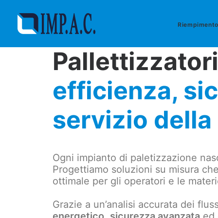
Riempiment
Pallettizzator
efficienza, si
servizio della
Ogni impianto di paletizzazione nas
Progettiamo soluzioni su misura che
ottimale per gli operatori e le mater
Grazie a un’analisi accurata dei flus
energetico
,
sicurezza avanzata
ed