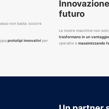
Innovazione
futuro
 passo non basta: occorre
Le nostre macchine non sol
trasformano in un vantaggio
uppa
prototipi innovativi
per
operativi e
massimizzando l’e
Un partner 