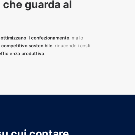
 che guarda al
o
ottimizzano il confezionamento
, ma lo
 competitivo sostenibile
, riducendo i costi
fficienza produttiva
.
su cui contare