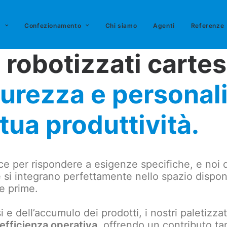
o
Confezionamento
Chi siamo
Agenti
Referenze
i robotizzati cartes
curezza e personal
 tua produttività.
ce per rispondere a esigenze specifiche, e noi
 si integrano perfettamente nello spazio disponi
ie prime.
si e dell’accumulo dei prodotti, i nostri paletiz
efficienza operativa
, offrendo un contributo tan