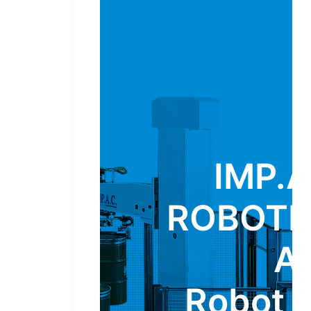
IMP.A
ROBOTE
A
Robot 