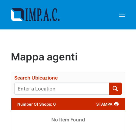
Riempimento
Mappa agenti
Confezionamento
Chi siamo
Agenti
Search Ubicazione
Referenze
Contatti
Number Of Shops
:
0
STAMPA
RICHIEDI INFORMAZIONI
No Item Found